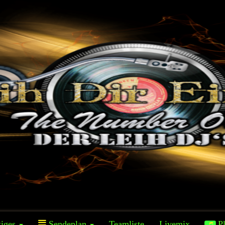
iges
Sendeplan
Teamliste
Livemix
Pl